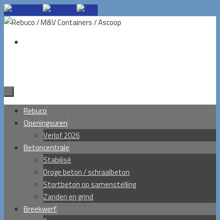
Ga
naar
de
inhoud
Ga
Rebuco
naar
Openingsuren
de
Verlof 2026
inhoud
Betoncentrale
Stabilisé
Droge beton / schraalbeton
Stortbeton op samenstelling
Zanden en grind
Breekwerf