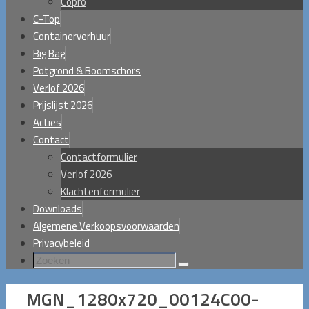
Copro
C-Top
Containerverhuur
Big Bag
Potgrond & Boomschors
Verlof 2026
Prijslijst 2026
Acties
Contact
Contactformulier
Verlof 2026
Klachtenformulier
Downloads
Algemene Verkoopsvoorwaarden
Privacybeleid
Zoeken
Zoeken
naar:
MGN_1280x720_00124C00-