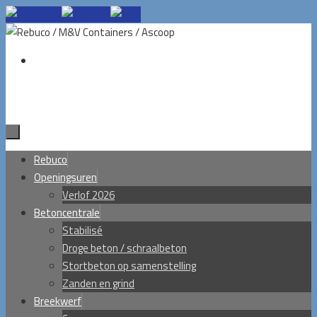
Ga
naar
de
inhoud
Ga
Rebuco
naar
Openingsuren
de
Verlof 2026
inhoud
Betoncentrale
Stabilisé
Droge beton / schraalbeton
Stortbeton op samenstelling
Zanden en grind
Breekwerf