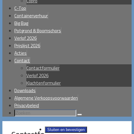
Copro
C-Top
Containerverhuur
Big Bag
Potgrond & Boomschors
Verlof 2026
Prijslijst 2026
Acties
Contact
Contactformulier
Verlof 2026
Klachtenformulier
Downloads
Algemene Verkoopsvoorwaarden
Privacybeleid
Zoeken
Zoeken
naar: