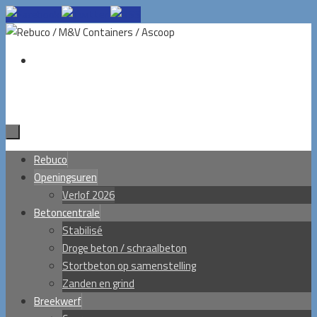
Ga
naar
de
inhoud
Ga
Rebuco
naar
Openingsuren
de
Verlof 2026
inhoud
Betoncentrale
Stabilisé
Droge beton / schraalbeton
Stortbeton op samenstelling
Zanden en grind
Breekwerf