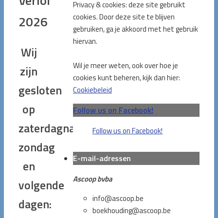
Verlof
Privacy & cookies: deze site gebruikt
cookies. Door deze site te blijven
2026
gebruiken, ga je akkoord met het gebruik
hiervan.
Wij
Wil je meer weten, ook over hoe je
zijn
cookies kunt beheren, kijk dan hier:
gesloten
Cookiebeleid
op
Follow us on Facebook!
zaterdagnamiddag,
Follow us on Facebook!
zondag
E-mail-adressen
en
Ascoop bvba
volgende
info@ascoop.be
dagen:
boekhouding@ascoop.be