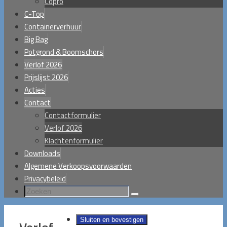
Copro
C-Top
Containerverhuur
Big Bag
Potgrond & Boomschors
Verlof 2026
Prijslijst 2026
Acties
Contact
Contactformulier
Verlof 2026
Klachtenformulier
Downloads
Algemene Verkoopsvoorwaarden
Privacybeleid
Zoeken
Zoeken
naar: