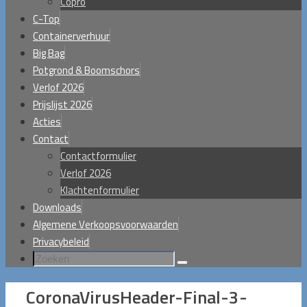
Copro
C-Top
Containerverhuur
Big Bag
Potgrond & Boomschors
Verlof 2026
Prijslijst 2026
Acties
Contact
Contactformulier
Verlof 2026
Klachtenformulier
Downloads
Algemene Verkoopsvoorwaarden
Privacybeleid
Zoeken
Zoeken
naar:
CoronaVirusHeader-Final-3-