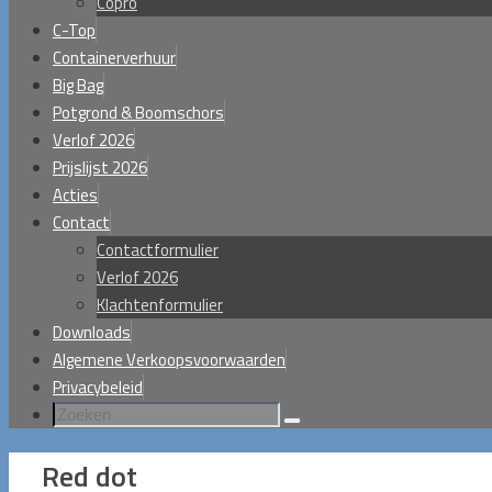
Copro
C-Top
Containerverhuur
Big Bag
Potgrond & Boomschors
Verlof 2026
Prijslijst 2026
Acties
Contact
Contactformulier
Verlof 2026
Klachtenformulier
Downloads
Algemene Verkoopsvoorwaarden
Privacybeleid
Zoeken
Zoeken
naar:
Red dot