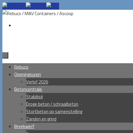
Ga
naar
de
inhoud
Ga
Rebuco
naar
Openingsuren
de
Verlof 2026
inhoud
Betoncentrale
Stabilisé
Droge beton / schraalbeton
Stortbeton op samenstelling
Zanden en grind
Breekwerf