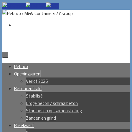
Ga
naar
de
inhoud
Ga
Rebuco
naar
Openingsuren
de
Verlof 2026
inhoud
Betoncentrale
Stabilisé
Droge beton / schraalbeton
Stortbeton op samenstelling
Zanden en grind
Breekwerf