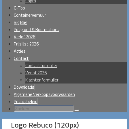
Copro
C-Top
Containerverhuur
Big Bag
Potgrond & Boomschors
Verlof 2026
Prijslijst 2026
Acties
Contact
Contactformulier
Verlof 2026
Klachtenformulier
Downloads
Algemene Verkoopsvoorwaarden
Privacybeleid
Zoeken
Zoeken
naar:
Logo Rebuco (120px)