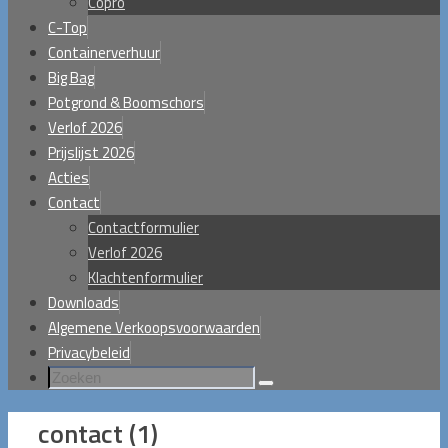
Copro
C-Top
Containerverhuur
Big Bag
Potgrond & Boomschors
Verlof 2026
Prijslijst 2026
Acties
Contact
Contactformulier
Verlof 2026
Klachtenformulier
Downloads
Algemene Verkoopsvoorwaarden
Privacybeleid
Zoeken
Zoeken
naar:
contact (1)