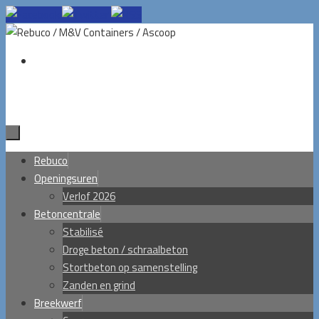
Ga
naar
de
inhoud
Ga
Rebuco
naar
Openingsuren
de
Verlof 2026
inhoud
Betoncentrale
Stabilisé
Droge beton / schraalbeton
Stortbeton op samenstelling
Zanden en grind
Breekwerf