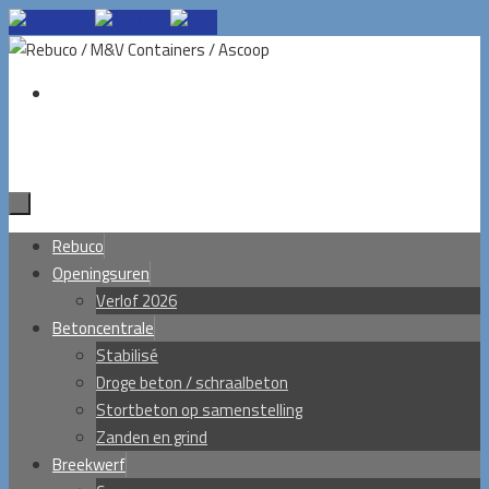
Ga
naar
de
inhoud
Ga
Rebuco
naar
Openingsuren
de
Verlof 2026
inhoud
Betoncentrale
Stabilisé
Droge beton / schraalbeton
Stortbeton op samenstelling
Zanden en grind
Breekwerf