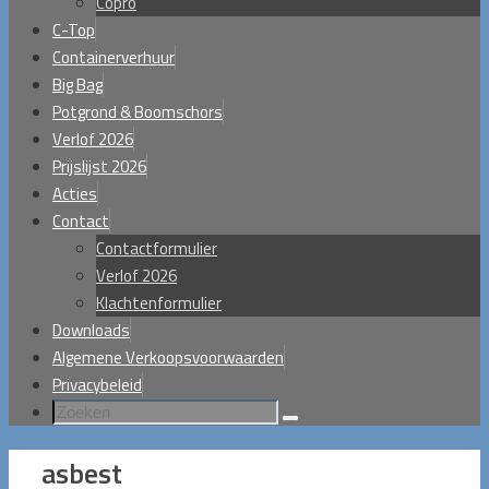
Copro
C-Top
Containerverhuur
Big Bag
Potgrond & Boomschors
Verlof 2026
Prijslijst 2026
Acties
Contact
Contactformulier
Verlof 2026
Klachtenformulier
Downloads
Algemene Verkoopsvoorwaarden
Privacybeleid
Zoeken
Zoeken
naar:
asbest