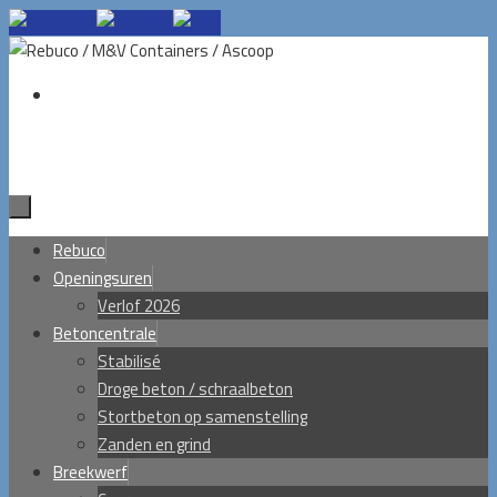
Ga
naar
de
inhoud
Ga
Rebuco
naar
Openingsuren
de
Verlof 2026
inhoud
Betoncentrale
Stabilisé
Droge beton / schraalbeton
Stortbeton op samenstelling
Zanden en grind
Breekwerf