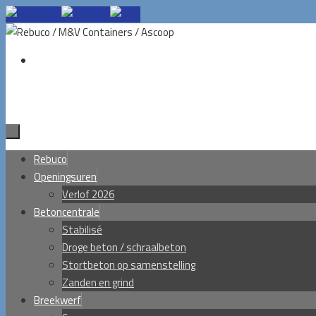
Ga
naar
de
inhoud
Ga
Rebuco
naar
Openingsuren
de
Verlof 2026
inhoud
Betoncentrale
Stabilisé
Droge beton / schraalbeton
Stortbeton op samenstelling
Zanden en grind
Breekwerf