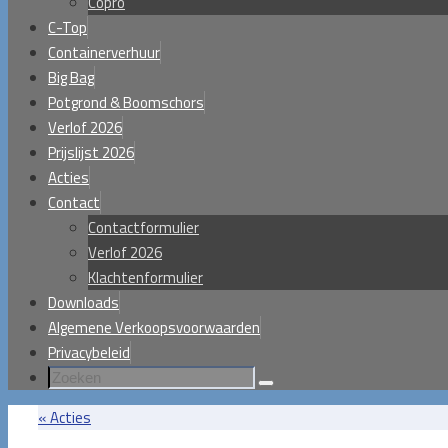
Copro
C-Top
Containerverhuur
Big Bag
Potgrond & Boomschors
Verlof 2026
Prijslijst 2026
Acties
Contact
Contactformulier
Verlof 2026
Klachtenformulier
Downloads
Algemene Verkoopsvoorwaarden
Privacybeleid
Zoeken
Zoeken
naar:
«
Acties