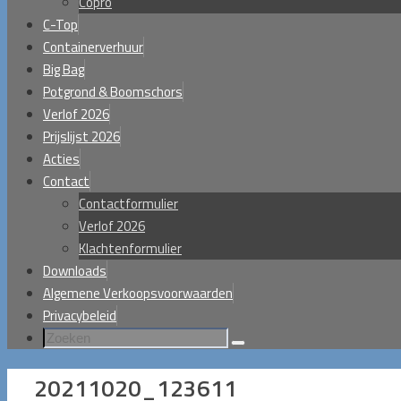
Copro
C-Top
Containerverhuur
Big Bag
Potgrond & Boomschors
Verlof 2026
Prijslijst 2026
Acties
Contact
Contactformulier
Verlof 2026
Klachtenformulier
Downloads
Algemene Verkoopsvoorwaarden
Privacybeleid
Zoeken
Zoeken
naar:
20211020_123611