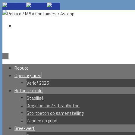
Ga
naar
de
inhoud
Ga
Rebuco
naar
Openingsuren
de
Verlof 2026
inhoud
Betoncentrale
Stabilisé
Droge beton / schraalbeton
Stortbeton op samenstelling
Zanden en grind
Breekwerf