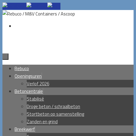
Ga
naar
de
inhoud
Ga
Rebuco
naar
Openingsuren
de
Verlof 2026
inhoud
Betoncentrale
Stabilisé
Droge beton / schraalbeton
Stortbeton op samenstelling
Zanden en grind
Breekwerf