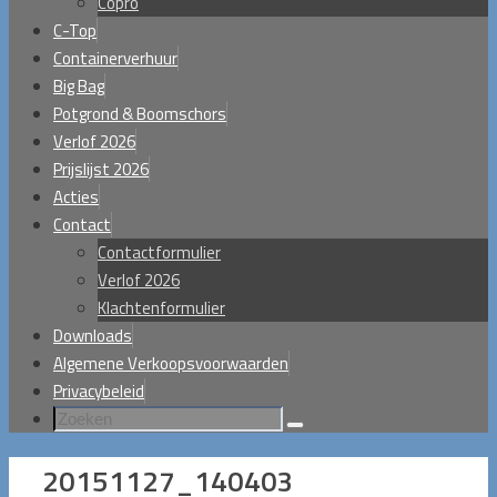
Copro
C-Top
Containerverhuur
Big Bag
Potgrond & Boomschors
Verlof 2026
Prijslijst 2026
Acties
Contact
Contactformulier
Verlof 2026
Klachtenformulier
Downloads
Algemene Verkoopsvoorwaarden
Privacybeleid
Zoeken
Zoeken
naar:
20151127_140403